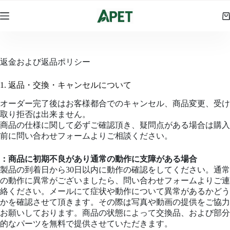
コ
ン
シ
テ
ョ
ン
ッ
ツ
ピ
へ
返金および返品ポリシー
ン
ス
グ
キ
カ
1. 返品・交換・キャンセルについて
ッ
ー
プ
オーダー完了後はお客様都合でのキャンセル、商品変更、受け
ト
取り拒否は出来ません。
商品の仕様に関して必ずご確認頂き、疑問点がある場合は購入
前に問い合わせフォームよりご相談ください。
：商品に初期不良があり通常の動作に支障がある場合
製品の到着日から30日以内に動作の確認をしてください。通常
の動作に異常がございましたら、問い合わせフォームよりご連
絡ください。メールにて症状や動作について異常があるかどう
かを確認させて頂きます。その際は写真や動画の提供をご協力
お願いしております。商品の状態によって交換品、および部分
的なパーツを無料で提供させていただきます。