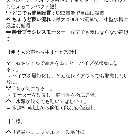
ストレーナーパイプを極限まで短く設計し、浅い水位で
も使えるコンパクト設計。
🔦
どこでも簡単設置
：USB電源で自由に設置。
🌱
ちょうど良い流れ
：最大250L/hの流量で、小型水槽に
最適な循環。
💤
静音ブラシレスモーター
：寝室でも気にならない静け
さ。
【使う人の声から生まれた設計】
💡「石やソイルで高さを出すと、パイプが邪魔にな
る…」
→ パイプを最短化し、どんなレイアウトでも邪魔しない
形に。
💡「音が気になる…」
→ モーターを改良し、静音性を徹底追求。
💡「水深が浅くても動いてほしい！」
→ 水深8cm以上から稼働可能な安心設計。
【仕様】
💡世界最小ミニフィルター 製品仕様