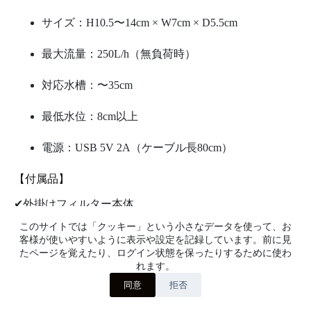
サイズ：H10.5〜14cm × W7cm × D5.5cm
最大流量：250L/h（無負荷時）
対応水槽：〜35cm
最低水位：8cm以上
電源：USB 5V 2A（ケーブル長80cm）
【付属品】
✔外掛けフィルター本体
✔USBアダプタ
このサイトでは「クッキー」という小さなデータを使って、お
✔スポンジフィルター3種
客様が使いやすいように表示や設定を記録しています。前に見
✔ストレーナーフィルター2個
たページを覚えたり、ログイン状態を保ったりするために使わ
✔延長ストレーナー1個
れます。
✔シリコンカバー1個
同意
拒否
✔日本語マニュアル・修理案内・明細書
一部卸売販売可能です