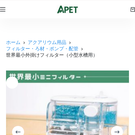
コ
ン
シ
テ
ョ
ン
ッ
ツ
ピ
へ
ン
ス
ホーム
アクアリウム用品
グ
キ
フィルター・ろ材・ポンプ・配管
カ
ッ
世界最小外掛けフィルター（小型水槽用）
ー
プ
ト